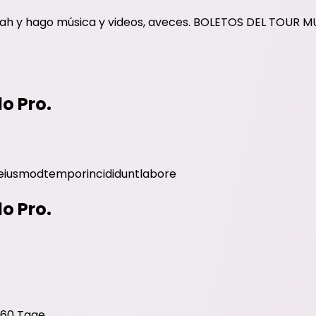
z, ah y hago música y videos, aveces. BOLETOS DEL TOUR M
do Pro.
eiusmod
tempor
incididunt
labore
do Pro.
 60 Tage.