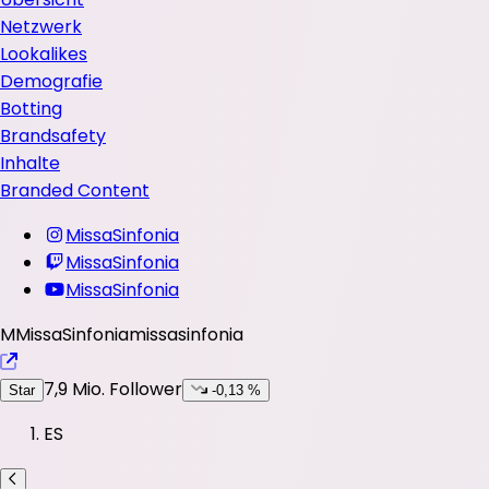
Netzwerk
Lookalikes
Demografie
Botting
Brandsafety
Inhalte
Branded Content
MissaSinfonia
MissaSinfonia
MissaSinfonia
M
MissaSinfonia
missasinfonia
7,9 Mio.
Follower
Star
-0,13 %
ES