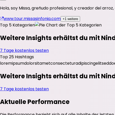
Hola, soy Missa, greñudo profesional, y creador del arro
www.tour.missasinfonia.com
+1 weitere
Top 5 Kategorien
Weitere Insights erhältst du mit Nin
7 Tage kostenlos testen
Top 25 Hashtags
lorem
ipsum
dolor
sit
amet
consectetur
adipiscing
elit
sed
do
Weitere Insights erhältst du mit Nin
7 Tage kostenlos testen
Aktuelle Performance
Die Performance bezieht sich auf alle Inhalte der letzten