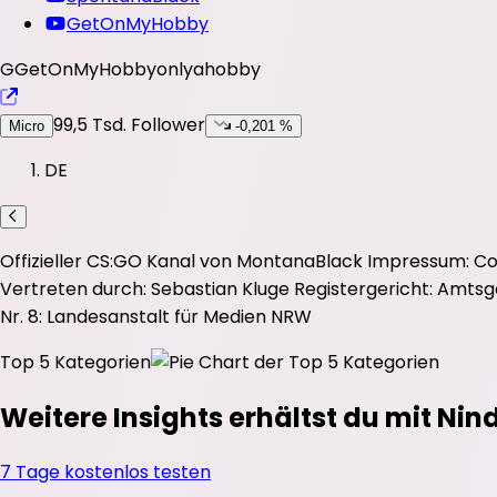
GetOnMyHobby
G
GetOnMyHobby
onlyahobby
99,5 Tsd.
Follower
Micro
-0,201 %
DE
Offizieller CS:GO Kanal von MontanaBlack Impressum: C
Vertreten durch: Sebastian Kluge Registergericht: Amts
Nr. 8: Landesanstalt für Medien NRW
Top 5 Kategorien
Weitere Insights erhältst du mit Nin
7 Tage kostenlos testen