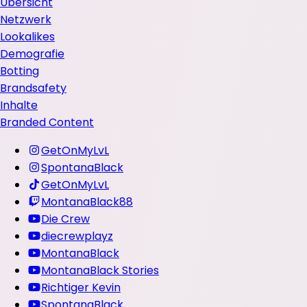
Übersicht
Netzwerk
Lookalikes
Demografie
Botting
Brandsafety
Inhalte
Branded Content
GetOnMyLvL
SpontanaBlack
GetOnMyLvL
MontanaBlack88
Die Crew
diecrewplayz
MontanaBlack
MontanaBlack Stories
Richtiger Kevin
SpontanaBlack