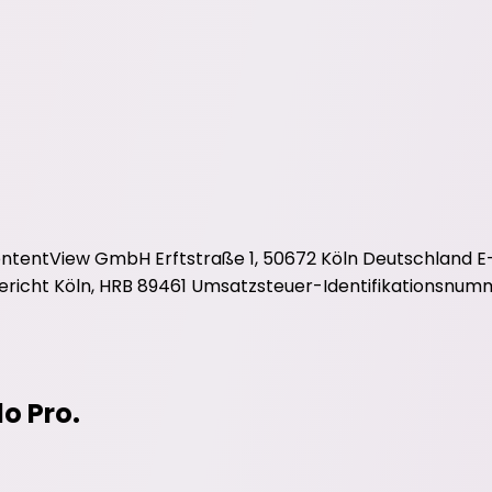
ontentView GmbH Erftstraße 1, 50672 Köln Deutschland E
gericht Köln, HRB 89461 Umsatzsteuer-Identifikationsnum
do Pro.