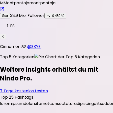
M
Montpantoja
montpantoja
38,9 Mio.
Follower
Star
-0,489 %
ES
Cinnamont🩵
@SKYE
Top 5 Kategorien
Weitere Insights erhältst du mit
Nindo Pro.
7 Tage kostenlos testen
Top 25 Hashtags
lorem
ipsum
dolor
sit
amet
consectetur
adipiscing
elit
sed
do