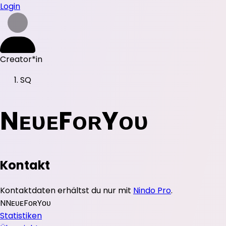
Login
Creator*in
SQ
NᴇᴜᴇFᴏʀYᴏᴜ
Kontakt
Kontaktdaten erhältst du nur mit
Nindo Pro
.
N
NᴇᴜᴇFᴏʀYᴏᴜ
Statistiken