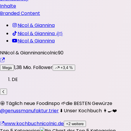
Inhalte
Branded Content
Nicol & Giannina
Nicol & Giannina 𓆉
Nicol & Giannina
N
Nicol & Giannina
nicolnic90
1,38 Mio.
Follower
Mega
+3,4 %
DE
🤩 Täglich neue Foodinspo 🌱die BESTEN Gewürze
@genussmanufaktur.trier
⬇️ Unser Kochbuch 👩‍🍳❤️
www.kochbuchnicolnic.de
+2 weitere
Top 5 Kategorien