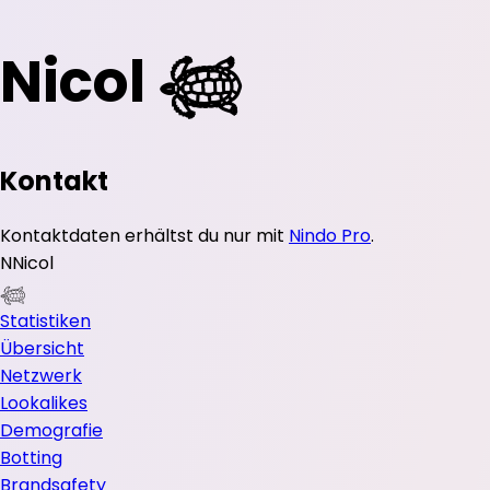
Nicol 𓆉
Kontakt
Kontaktdaten erhältst du nur mit
Nindo Pro
.
N
Nicol
𓆉
Statistiken
Übersicht
Netzwerk
Lookalikes
Demografie
Botting
Brandsafety