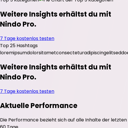
Weitere Insights erhältst du mit
Nindo Pro.
7 Tage kostenlos testen
Top 25 Hashtags
lorem
ipsum
dolor
sit
amet
consectetur
adipiscing
elit
sed
do
Weitere Insights erhältst du mit
Nindo Pro.
7 Tage kostenlos testen
Aktuelle Performance
Die Performance bezieht sich auf alle Inhalte der letzten
60 Tage.