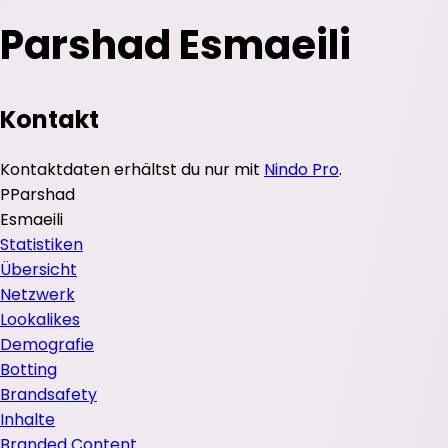
Parshad Esmaeili
Kontakt
Kontaktdaten erhältst du nur mit
Nindo Pro
.
P
Parshad
Esmaeili
Statistiken
Übersicht
Netzwerk
Lookalikes
Demografie
Botting
Brandsafety
Inhalte
Branded Content