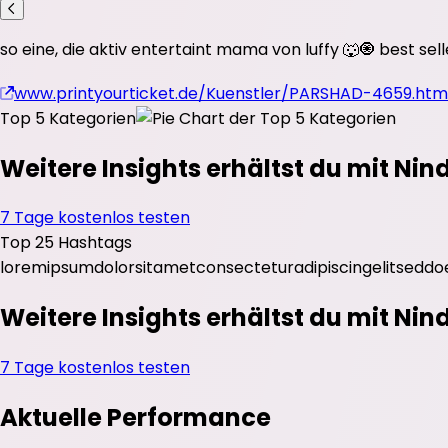
so eine, die aktiv entertaint mama von luffy 🐺🧿 best s
www.printyourticket.de/Kuenstler/PARSHAD-4659.htm
Top 5 Kategorien
Weitere Insights erhältst du mit Nin
7 Tage kostenlos testen
Top 25 Hashtags
lorem
ipsum
dolor
sit
amet
consectetur
adipiscing
elit
sed
do
Weitere Insights erhältst du mit Nin
7 Tage kostenlos testen
Aktuelle Performance