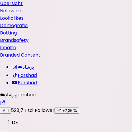
Übersicht
Netzwerk
Lookalikes
Demografie
Botting
Brandsafety
Inhalte
Branded Content
️☁️پَرشاد
Parshad
Parshad
️☁️پَرشاد
parshad
528,7 Tsd.
Follower
Mid
+2,36 %
DE