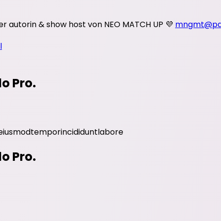
eller autorin & show host von NEO MATCH UP 💜
mngmt@par
l
do Pro.
eiusmod
tempor
incididunt
labore
do Pro.