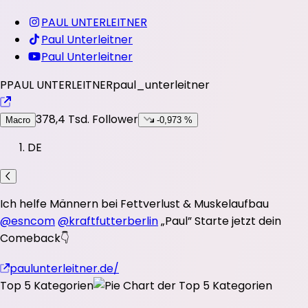
PAUL UNTERLEITNER
Paul Unterleitner
Paul Unterleitner
P
PAUL UNTERLEITNER
paul_unterleitner
378,4 Tsd.
Follower
Macro
-0,973 %
DE
Ich helfe Männern bei Fettverlust & Muskelaufbau
@esncom
@kraftfutterberlin
„Paul” Starte jetzt dein
Comeback👇
paulunterleitner.de/
Top 5 Kategorien