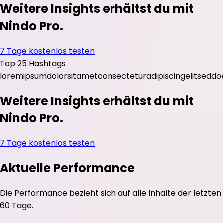
Weitere Insights erhältst du mit
Nindo Pro.
7 Tage kostenlos testen
Top 25 Hashtags
lorem
ipsum
dolor
sit
amet
consectetur
adipiscing
elit
sed
do
Weitere Insights erhältst du mit
Nindo Pro.
7 Tage kostenlos testen
Aktuelle Performance
Die Performance bezieht sich auf alle Inhalte der letzten
60 Tage.