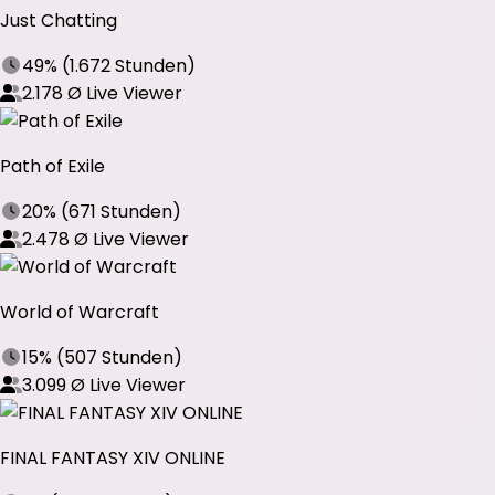
Just Chatting
49%
(
1.672 Stunden
)
2.178
Ø Live Viewer
Path of Exile
20%
(
671 Stunden
)
2.478
Ø Live Viewer
World of Warcraft
15%
(
507 Stunden
)
3.099
Ø Live Viewer
FINAL FANTASY XIV ONLINE