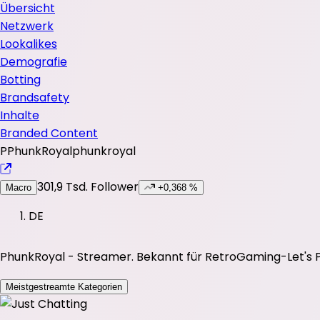
Übersicht
Netzwerk
Lookalikes
Demografie
Botting
Brandsafety
Inhalte
Branded Content
P
PhunkRoyal
phunkroyal
301,9 Tsd.
Follower
Macro
+0,368 %
DE
PhunkRoyal - Streamer. Bekannt für RetroGaming-Let's Pl
Meistgestreamte Kategorien