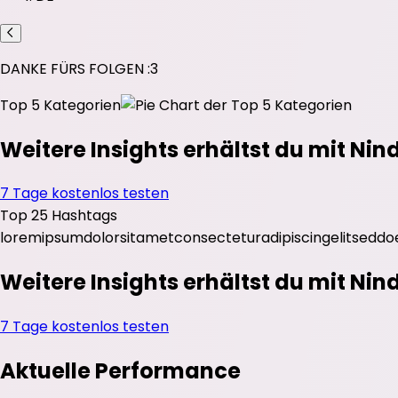
DANKE FÜRS FOLGEN :3
Top 5 Kategorien
Weitere Insights erhältst du mit Nin
7 Tage kostenlos testen
Top 25 Hashtags
lorem
ipsum
dolor
sit
amet
consectetur
adipiscing
elit
sed
do
Weitere Insights erhältst du mit Nin
7 Tage kostenlos testen
Aktuelle Performance