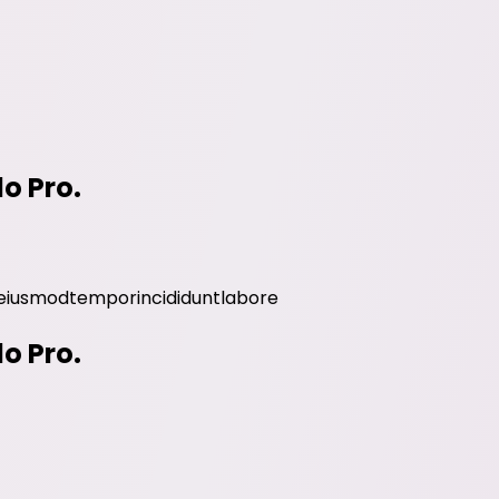
do Pro.
eiusmod
tempor
incididunt
labore
do Pro.