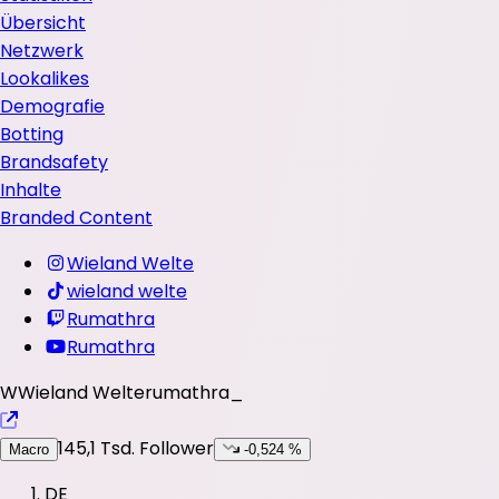
Übersicht
Netzwerk
Lookalikes
Demografie
Botting
Brandsafety
Inhalte
Branded Content
Wieland Welte
wieland welte
Rumathra
Rumathra
W
Wieland Welte
rumathra_
145,1 Tsd.
Follower
Macro
-0,524 %
DE