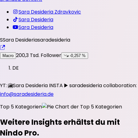
Sara Desideria Zdravkovic
Sara Desideria
Sara Desideria
S
Sara Desideria
saradesideria
200,3 Tsd.
Follower
Macro
-0,257 %
DE
YT: 🎦Sara Desideria INSTA ▶️ saradesideria collaboration:
info@saradesideria.de
Top 5 Kategorien
Weitere Insights erhältst du mit
Nindo Pro.