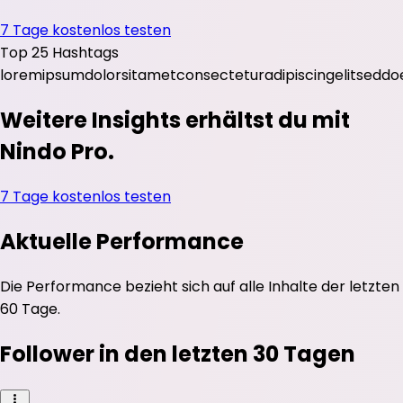
7 Tage kostenlos testen
Top 25 Hashtags
lorem
ipsum
dolor
sit
amet
consectetur
adipiscing
elit
sed
do
Weitere Insights erhältst du mit
Nindo Pro.
7 Tage kostenlos testen
Aktuelle Performance
Die Performance bezieht sich auf alle Inhalte der letzten
60 Tage.
Follower in den letzten 30 Tagen