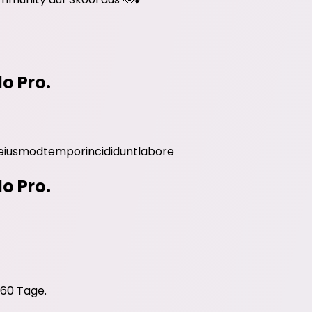
do Pro.
eiusmod
tempor
incididunt
labore
do Pro.
 60 Tage.