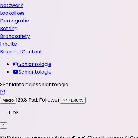
Netzwerk
Lookalikes
Demografie
Botting
Brandsafety
Inhalte
Branded Content
Schlantologie
Schlantologie
S
Schlantologie
schlantologie
129,8 Tsd.
Follower
Macro
+1,46 %
DE
KI-Satire aus eigenem Anbau 🌾👨‍🌾 Checkt unsere KI Co