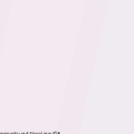
mmunity auf Skool aus 🫡⬇️