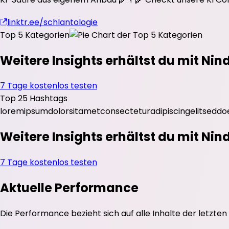
linktr.ee/schlantologie
Top 5 Kategorien
Weitere Insights erhältst du mit Nin
7 Tage kostenlos testen
Top 25 Hashtags
lorem
ipsum
dolor
sit
amet
consectetur
adipiscing
elit
sed
do
Weitere Insights erhältst du mit Nin
7 Tage kostenlos testen
Aktuelle Performance
Die Performance bezieht sich auf alle Inhalte der letzten