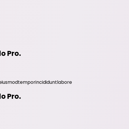
do Pro.
eiusmod
tempor
incididunt
labore
do Pro.