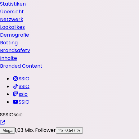
Statistiken
Übersicht
Netzwerk
Lookalikes
Demografie
Botting
Brandsafety
Inhalte
Branded Content
SSIO
SSIO
ssio
SSIO
S
SSIO
ssio
1,03 Mio.
Follower
Mega
-0,547 %