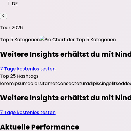
DE
Tour 2026
Top 5 Kategorien
Weitere Insights erhältst du mit Nin
7 Tage kostenlos testen
Top 25 Hashtags
lorem
ipsum
dolor
sit
amet
consectetur
adipiscing
elit
sed
do
Weitere Insights erhältst du mit Nin
7 Tage kostenlos testen
Aktuelle Performance