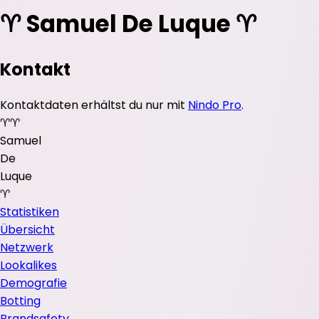
♈️ Samuel De Luque ♈️
Kontakt
Kontaktdaten erhältst du nur mit
Nindo Pro
.
♈
♈️
Samuel
De
Luque
♈️
Statistiken
Übersicht
Netzwerk
Lookalikes
Demografie
Botting
Brandsafety