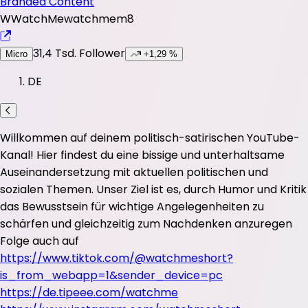
Branded Content
W
WatchMe
watchmem8
31,4 Tsd.
Follower
Micro
+1,29 %
DE
Willkommen auf deinem politisch-satirischen YouTube-
Kanal! Hier findest du eine bissige und unterhaltsame
Auseinandersetzung mit aktuellen politischen und
sozialen Themen. Unser Ziel ist es, durch Humor und Kritik
das Bewusstsein für wichtige Angelegenheiten zu
schärfen und gleichzeitig zum Nachdenken anzuregen
Folge auch auf
https://www.tiktok.com/@watchmeshort?
is_from_webapp=1&sender_device=pc
https://de.tipeee.com/watchme