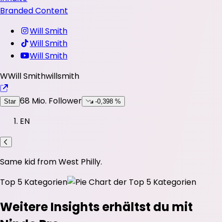
Branded Content
Will Smith
Will Smith
Will Smith
W
Will Smith
willsmith
68 Mio.
Follower
Star
-0,398 %
EN
Same kid from West Philly.
Top 5 Kategorien
Weitere Insights erhältst du mit