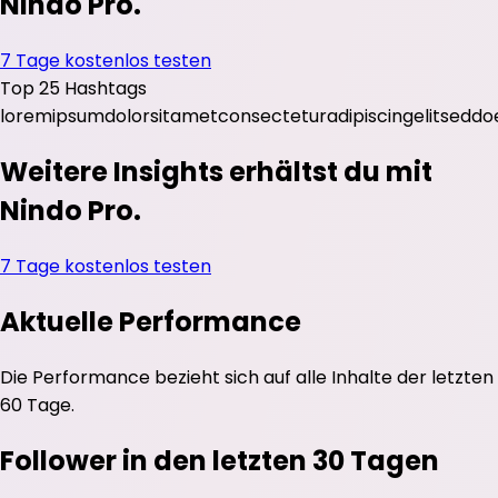
Nindo Pro.
7 Tage kostenlos testen
Top 25 Hashtags
lorem
ipsum
dolor
sit
amet
consectetur
adipiscing
elit
sed
do
Weitere Insights erhältst du mit
Nindo Pro.
7 Tage kostenlos testen
Aktuelle Performance
Die Performance bezieht sich auf alle Inhalte der letzten
60 Tage.
Follower in den letzten 30 Tagen