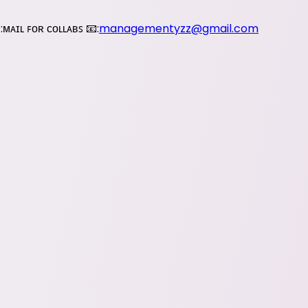
:ᴍᴀɪʟ ꜰᴏʀ ᴄᴏʟʟᴀʙꜱ 📧:
managementyzz@gmail.com