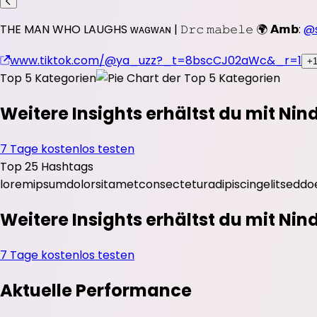
THE MAN WHO LAUGHS ᴡᴀɢᴡᴀɴ | 𝙳𝚛𝚌 𝚖𝚊𝚋𝚎𝚕𝚎 🌍 𝗔𝗺𝗯:
@
www.tiktok.com/@ya_uzz?_t=8bscCJ02aWc&_r=1
+1
Top 5 Kategorien
Weitere Insights erhältst du mit Nin
7 Tage kostenlos testen
Top 25 Hashtags
lorem
ipsum
dolor
sit
amet
consectetur
adipiscing
elit
sed
do
Weitere Insights erhältst du mit Nin
7 Tage kostenlos testen
Aktuelle Performance