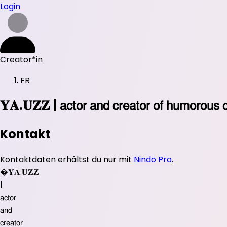
Login
Creator*in
FR
𝐘𝐀.𝐔𝐙𝐙 | 𝖺𝖼𝗍𝗈𝗋 𝖺𝗇𝖽 𝖼𝗋𝖾𝖺𝗍𝗈𝗋 𝗈𝖿 𝗁𝗎𝗆𝗈𝗋𝗈𝗎𝗌 𝖼
Kontakt
Kontaktdaten erhältst du nur mit
Nindo Pro
.
�
𝐘𝐀.𝐔𝐙𝐙
|
𝖺𝖼𝗍𝗈𝗋
𝖺𝗇𝖽
𝖼𝗋𝖾𝖺𝗍𝗈𝗋