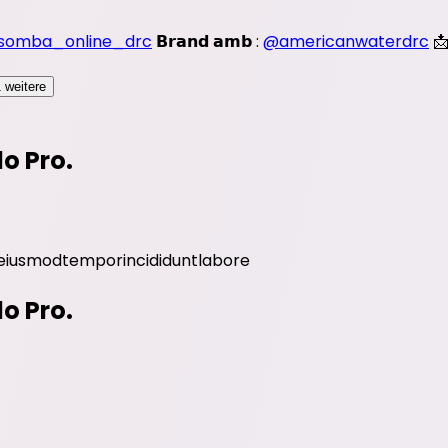
somba_online_drc
𝗕𝗿𝗮𝗻𝗱 𝗮𝗺𝗯 :
@americanwaterdrc
📩
 weitere
do Pro.
eiusmod
tempor
incididunt
labore
do Pro.