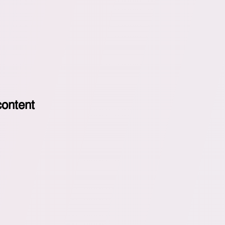
𝗈𝗇𝗍𝖾𝗇𝗍