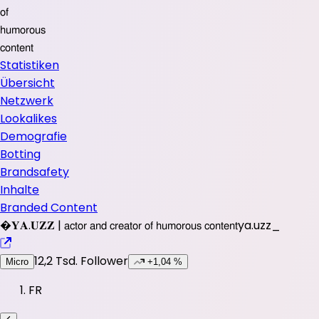
𝗈𝖿
𝗁𝗎𝗆𝗈𝗋𝗈𝗎𝗌
𝖼𝗈𝗇𝗍𝖾𝗇𝗍
Statistiken
Übersicht
Netzwerk
Lookalikes
Demografie
Botting
Brandsafety
Inhalte
Branded Content
�
𝐘𝐀.𝐔𝐙𝐙 | 𝖺𝖼𝗍𝗈𝗋 𝖺𝗇𝖽 𝖼𝗋𝖾𝖺𝗍𝗈𝗋 𝗈𝖿 𝗁𝗎𝗆𝗈𝗋𝗈𝗎𝗌 𝖼𝗈𝗇𝗍𝖾𝗇𝗍
ya.uzz_
12,2 Tsd.
Follower
Micro
+1,04 %
FR