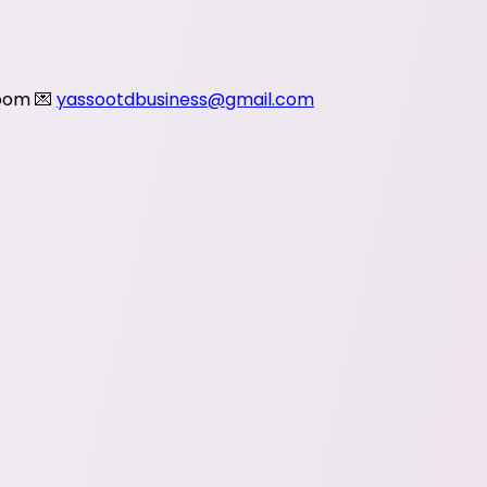
om 💌
yassootdbusiness@gmail.com