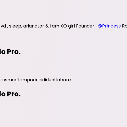
vd , sleep, arianator & i am XO girl Founder :
@Princess
Ro
do Pro.
eiusmod
tempor
incididunt
labore
do Pro.