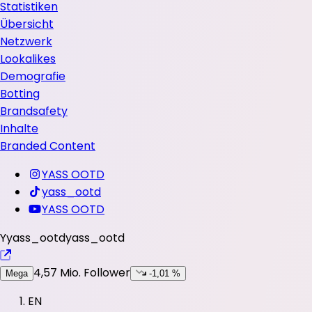
Statistiken
Übersicht
Netzwerk
Lookalikes
Demografie
Botting
Brandsafety
Inhalte
Branded Content
YASS OOTD
yass_ootd
YASS OOTD
Y
yass_ootd
yass_ootd
4,57 Mio.
Follower
Mega
-1,01 %
EN