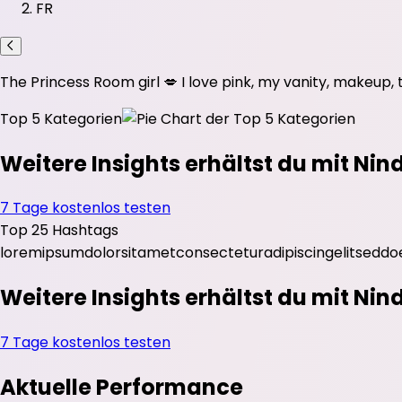
FR
The Princess Room girl 💋 I love pink, my vanity, makeup, t
Top 5 Kategorien
Weitere Insights erhältst du mit Nin
7 Tage kostenlos testen
Top 25 Hashtags
lorem
ipsum
dolor
sit
amet
consectetur
adipiscing
elit
sed
do
Weitere Insights erhältst du mit Nin
7 Tage kostenlos testen
Aktuelle Performance