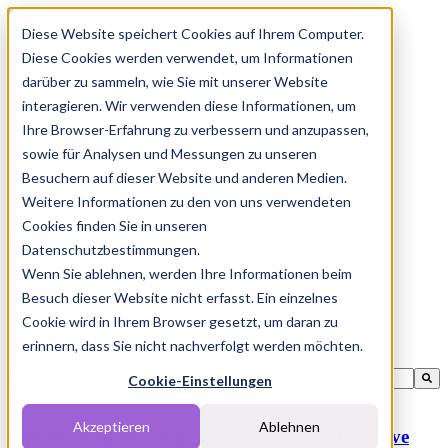
Diese Website speichert Cookies auf Ihrem Computer.
Diese Cookies werden verwendet, um Informationen
Features
darüber zu sammeln, wie Sie mit unserer Website
Solutions
Blog
interagieren. Wir verwenden diese Informationen, um
Charts
Ihre Browser-Erfahrung zu verbessern und anzupassen,
Rabatt Codes
sowie für Analysen und Messungen zu unseren
Pakete
Besuchern auf dieser Website und anderen Medien.
TOPIC
Weitere Informationen zu den von uns verwendeten
Cookies finden Sie in unseren
Blog
Datenschutzbestimmungen.
Wenn Sie ablehnen, werden Ihre Informationen beim
Besuch dieser Website nicht erfasst. Ein einzelnes
Cookie wird in Ihrem Browser gesetzt, um daran zu
ALL
Blog
erinnern, dass Sie nicht nachverfolgt werden möchten.
Dies ist ein Suchfeld mit einer automatischen Vorschlagsfunktion.
Cookie-Einstellungen
Blog
Es gibt keine Vorschläge, da das Suchfeld leer ist.
Akzeptieren
Ablehnen
Influencer finden und analysieren: der ultimative