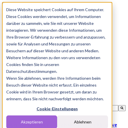
Diese Website speichert Cookies auf Ihrem Computer.
Diese Cookies werden verwendet, um Informationen
Features
darüber zu sammeln, wie Sie mit unserer Website
Solutions
Blog
interagieren. Wir verwenden diese Informationen, um
Charts
Ihre Browser-Erfahrung zu verbessern und anzupassen,
Rabatt Codes
sowie für Analysen und Messungen zu unseren
Pakete
Besuchern auf dieser Website und anderen Medien.
TOPIC
Weitere Informationen zu den von uns verwendeten
Cookies finden Sie in unseren
Blog
Datenschutzbestimmungen.
Wenn Sie ablehnen, werden Ihre Informationen beim
Besuch dieser Website nicht erfasst. Ein einzelnes
Cookie wird in Ihrem Browser gesetzt, um daran zu
ALL
Blog
erinnern, dass Sie nicht nachverfolgt werden möchten.
Dies ist ein Suchfeld mit einer automatischen Vorschlagsfunktion.
Cookie-Einstellungen
Blog
Es gibt keine Vorschläge, da das Suchfeld leer ist.
Akzeptieren
Ablehnen
Influencer finden und analysieren: der ultimative