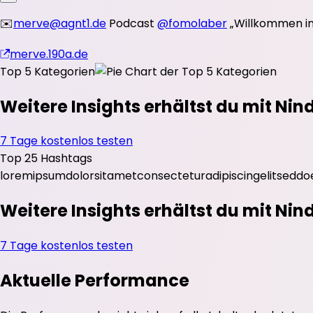
✉️
merve@agnt1.de
Podcast
@fomolaber
„Willkommen in 
merve.190a.de
Top 5 Kategorien
Weitere Insights erhältst du mit Nin
7 Tage kostenlos testen
Top 25 Hashtags
lorem
ipsum
dolor
sit
amet
consectetur
adipiscing
elit
sed
do
Weitere Insights erhältst du mit Nin
7 Tage kostenlos testen
Aktuelle Performance