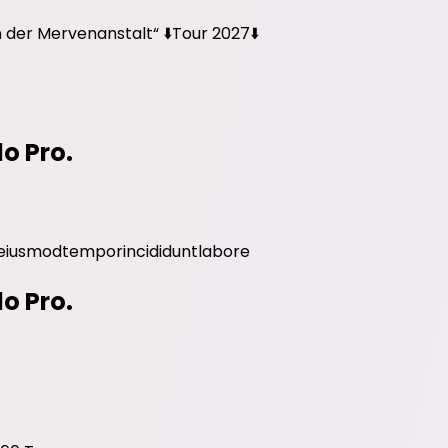
der Mervenanstalt“ ⬇️Tour 2027⬇️
do Pro.
eiusmod
tempor
incididunt
labore
do Pro.