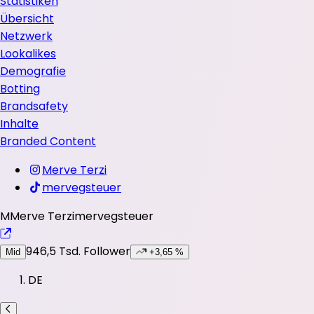
Statistiken
Übersicht
Netzwerk
Lookalikes
Demografie
Botting
Brandsafety
Inhalte
Branded Content
Merve Terzi
mervegsteuer
M
Merve Terzi
mervegsteuer
946,5 Tsd.
Follower
Mid
+3,65 %
DE