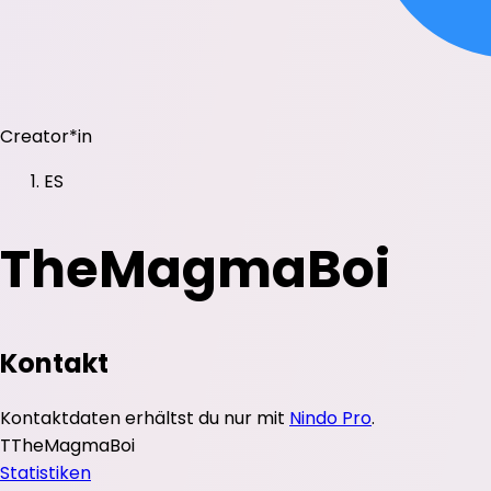
Creator*in
ES
TheMagmaBoi
Kontakt
Kontaktdaten erhältst du nur mit
Nindo Pro
.
T
TheMagmaBoi
Statistiken