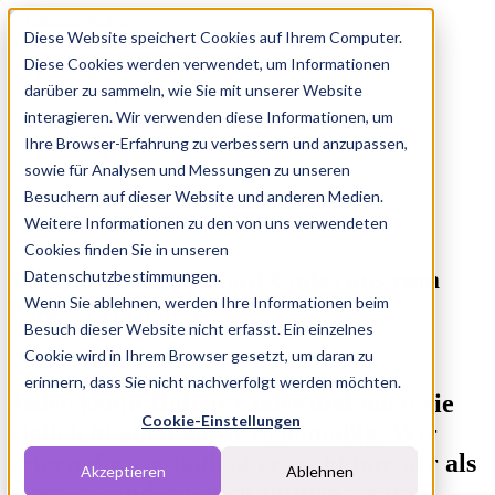
Diese Website speichert Cookies auf Ihrem Computer.
Diese Cookies werden verwendet, um Informationen
Features
darüber zu sammeln, wie Sie mit unserer Website
Solutions
Blog
interagieren. Wir verwenden diese Informationen, um
Charts
Ihre Browser-Erfahrung zu verbessern und anzupassen,
Rabatt Codes
sowie für Analysen und Messungen zu unseren
Pakete
Besuchern auf dieser Website und anderen Medien.
Blog
Weitere Informationen zu den von uns verwendeten
Jul 18, 2024
Cookies finden Sie in unseren
Wie Influencer Rabatt Codes uns zum
Datenschutzbestimmungen.
Wenn Sie ablehnen, werden Ihre Informationen beim
Kaufen verleiten
Besuch dieser Website nicht erfasst. Ein einzelnes
Cookie wird in Ihrem Browser gesetzt, um daran zu
Dana
erinnern, dass Sie nicht nachverfolgt werden möchten.
Jeder kennt Rabatt Codes und nutzt sie
Cookie-Einstellungen
vielleicht auch selbst regelmäßig. Wir
zeigen dir, weshalb aber nicht nur wir als
Akzeptieren
Ablehnen
Käufer, sondern auch Influencer und